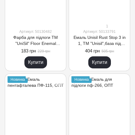
1
Артикул: 50130482
Артикул: 50133791
Фарба для підлоги ТМ
Емаль Unisil Rust Stop 3 in
"UniSil" Floor Enemal
1, ТМ "Unisil",база під
коричнева-RAL 8007
тонування , 1 кг
183 грн
404 грн
229 грн
505 грн
глянець 0,9 кг
Купити
Купити
Новинка
Новинка