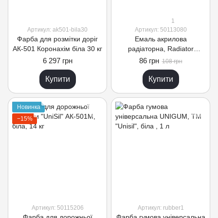
1
Артикул: ak501-bila30
Артикул: 50113080
Фарба для розмітки доріг
Емаль акрилова
АК-501 Коронахім біла 30 кг
радіаторна, Radiator
enamel, TM "Unisil", біла,
6 297 грн
86 грн
108 грн
0.2 кг
Купити
Купити
Новинка
−15%
Артикул: 50115206
Артикул: rubber1
Фарба для дорожньої
Фарба гумова універсальна