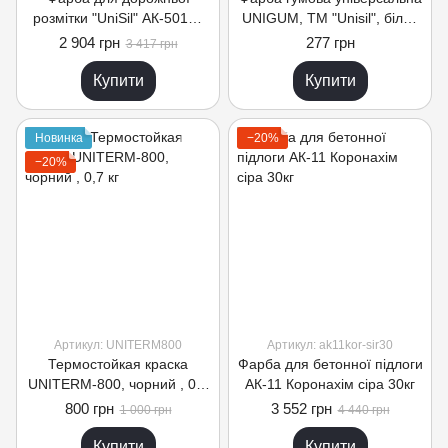
розмітки "UniSil" АК-501М,
UNIGUM, TM "Unisil", біла ,
біла, 14 кг
1 л
2 904 грн
277 грн
3 417 грн
Купити
Купити
Новинка
−20%
−20%
Артикул: UNITERM800
Артикул: ak11kor-sir30
Термостойкая краска
Фарба для бетонної підлоги
UNITERM-800, чорний , 0,7
АК-11 Коронахім сіра 30кг
кг
800 грн
3 552 грн
1 000 грн
4 440 грн
Купити
Купити