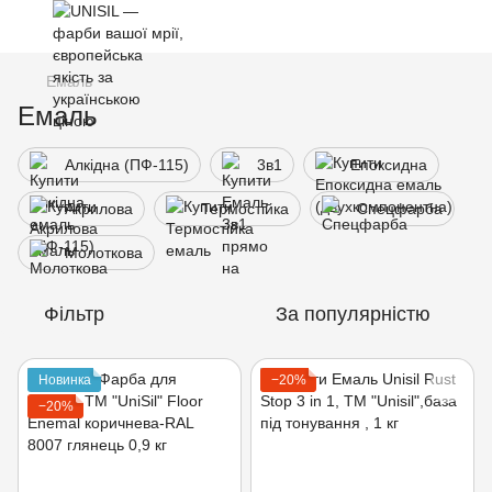
Емаль
Емаль
Алкідна (ПФ-115)
3в1
Епоксидна
Акрилова
Термостійка
Спецфарба
Молоткова
Фільтр
За популярністю
Новинка
−20%
−20%