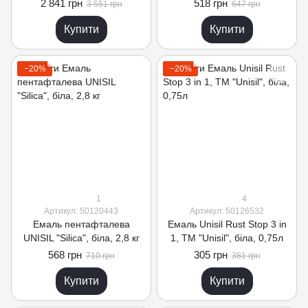
сіра, 10 л
2 841 грн
518 грн
3 551 грн
647 грн
Купити
Купити
−20%
−20%
1
4
Артикул: 50120443
Артикул: 50126532
Емаль пентафталева
Емаль Unisil Rust Stop 3 in
UNISIL "Silica", біла, 2,8 кг
1, ТМ "Unisil", біла, 0,75л
568 грн
305 грн
710 грн
381 грн
Купити
Купити