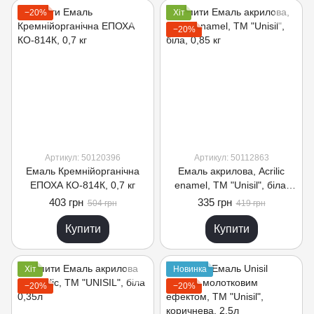
−20%
Хіт
−20%
Артикул: 50120396
Артикул: 50112863
Емаль Кремнійорганічна
Емаль акрилова, Acrilic
ЕПОХА КО-814К, 0,7 кг
enamel, TM "Unisil", біла,
0,85 кг
403 грн
335 грн
504 грн
419 грн
Купити
Купити
Хіт
Новинка
−20%
−20%