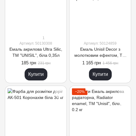
1
Артикул: 50130308
Артикул: 50124859
Емаль акрилова Ultra Silic,
Емаль Unisil Decor з
ТМ "UNISIL", біла 0,35л
молотковим ефектом, ТМ
"Unisil", коричнева, 2,5л
185 грн
1 165 грн
231 грн
1 456 грн
Купити
Купити
−20%