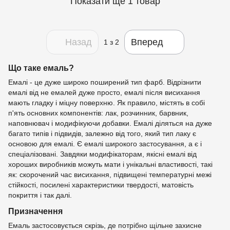
Показати ще 1 товар
Назад
Вперед
1
з 2
Що таке емаль?
Емалі - це дуже широко поширений тип фарб. Відрізнити
емалі від не емалей дуже просто, емалі після висихання
мають гладку і міцну поверхню. Як правило, містять в собі
п'ять основних компонентів: лак, розчинник, барвник,
наповнювач і модифікуючи добавки. Емалі діляться на дуже
багато типів і підвидів, залежно від того, який тип лаку є
основою для емалі. Є емалі широкого застосування, а є і
спеціалізовані. Завдяки модифікаторам, якісні емалі від
хороших виробників можуть мати і унікальні властивості, такі
як: скорочений час висихання, підвищені температурні межі
стійкості, посилені характеристики твердості, матовість
покриття і так далі.
Призначення
Емаль застосовується скрізь, де потрібно щільне захисне