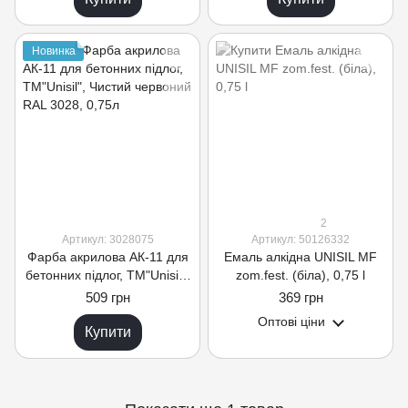
Новинка
2
Артикул: 3028075
Артикул: 50126332
Фарба акрилова АК-11 для
Емаль алкідна UNISIL MF
бетонних підлог, ТМ"Unisil",
zom.fest. (біла), 0,75 l
Чистий червоний RAL 3028,
509 грн
369 грн
0,75л
Оптові ціни
Купити