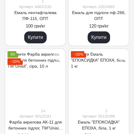
1
Артикул: 44831535
Артикул: 22624065
Емаль пентафталева
Емаль для підлоги пф-266,
ПФ-115, ОПТ
ОПТ
100 грн/кг
120 грн/кг
Купити
Купити
Хіт
−20%
−20%
14
2
Артикул: 50115161
Артикул: 50120398
Фарба акрилова АК-11 для
Емаль "ЕПОКСИДКА"
бетонних підлог, ТМ"Unisil",
ЕПОХА, біла, 1 кг