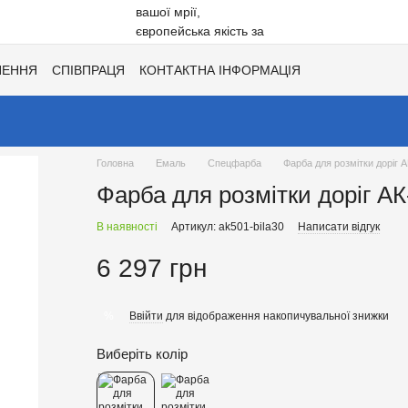
НЕННЯ
СПІВПРАЦЯ
КОНТАКТНА ІНФОРМАЦІЯ
Ї
ХІТИ СЕЗОНУ ВІД UNISIL!
КАТАЛОГ КОЛЬОРІВ ДЛЯ ТОНУВАН
Головна
Емаль
Спецфарба
Фарба для розмітки доріг А
Фарба для розмітки доріг АК
В наявності
Артикул: ak501-bila30
Написати відгук
6 297 грн
Ввійти
для відображення накопичувальної знижки
%
Виберіть колір