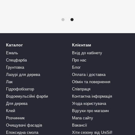
Каталог
Клієнтам
Емаль
Вхід до кабінету
Спецфарба
Про нас
Грунтовка
Блог
Лазурі для дерева
Оплата і доставка
Лак
Обмін та повернення
Гідрофобізатор
Співпраця
Водоемульсійні фарби
Контактна інформація
Для дерева
Угода користувача
Клей
Відгуки про магазин
Розчинник
Мапа сайту
Очищувачі фасадів
Вакансії
Епоксидна смола
Хіти сезону від UniSil!