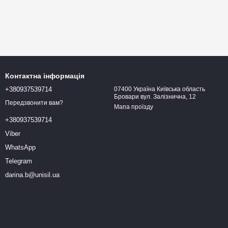
Контактна інформація
+380937539714
07400 Україна Київська область
Бровари вул. Залізнична, 12
Передзвонити вам?
Мапа проїзду
+380937539714
Viber
WhatsApp
Telegram
darina.b@unisil.ua