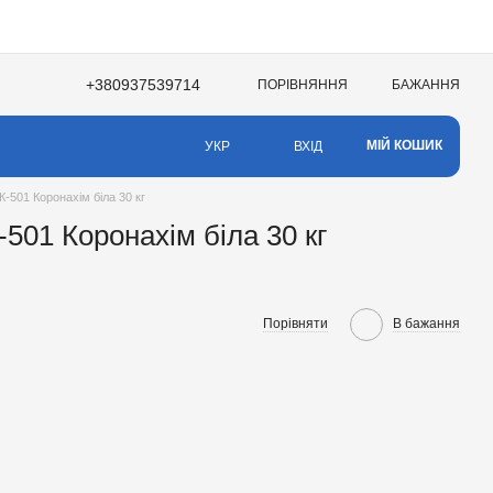
+380937539714
ПОРІВНЯННЯ
БАЖАННЯ
НЯ
МІЙ КОШИК
ВХІД
УКР
К-501 Коронахім біла 30 кг
-501 Коронахім біла 30 кг
Порівняти
В бажання