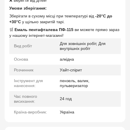
❌ Берегти від дітей!
Умови зберігання:
Зберігати в сухому місці при температурі від
-20°C до
+30°C
у щільно закритій тарі.
🛒
Емаль пентафталева ПФ-115
ви можете прямо зараз
у нашому інтернет-магазині!
Для зовнішніх робіт, Для
Вид робіт
внутрішніх робіт
Основа
алкідна
Розчинник
Уайт-спірит
Інструмент для
пензель, валик,
нанесення:
пульверизатор
Час повного
24 год
висихання:
Країна-виробник:
Україна