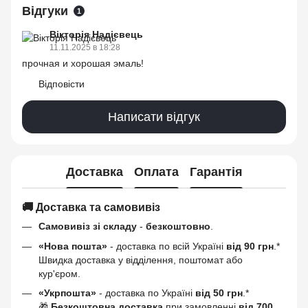
Відгуки
1
Вікторія Надієвець
11.11.2025 в 18:28
прочная и хорошая эмаль!
Відповісти
Написати відгук
Доставка
Оплата
Гарантія
🚚 Доставка та самовивіз
Самовивіз зі складу
-
безкоштовно
.
«Нова пошта»
- доставка по всій Україні
від 90 грн
.*
Швидка доставка у відділення, поштомат або
кур'єром.
«Укрпошта»
- доставка по Україні
від 50 грн
.*
🎁
Безкоштовна доставка
при замовленні
від 700