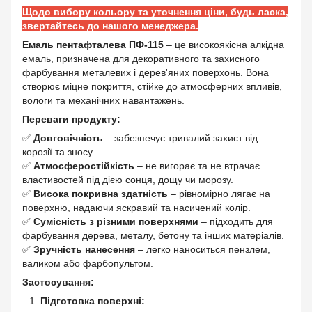
Щодо вибору кольору та уточнення ціни, будь ласка,
звертайтесь до нашого менеджера.
Емаль пентафталева ПФ-115
– це високоякісна алкідна
емаль, призначена для декоративного та захисного
фарбування металевих і дерев'яних поверхонь. Вона
створює міцне покриття, стійке до атмосферних впливів,
вологи та механічних навантажень.
Переваги продукту:
✅
Довговічність
– забезпечує тривалий захист від
корозії та зносу.
✅
Атмосферостійкість
– не вигорає та не втрачає
властивостей під дією сонця, дощу чи морозу.
✅
Висока покривна здатність
– рівномірно лягає на
поверхню, надаючи яскравий та насичений колір.
✅
Сумісність з різними поверхнями
– підходить для
фарбування дерева, металу, бетону та інших матеріалів.
✅
Зручність нанесення
– легко наноситься пензлем,
валиком або фарбопультом.
Застосування:
Підготовка поверхні: