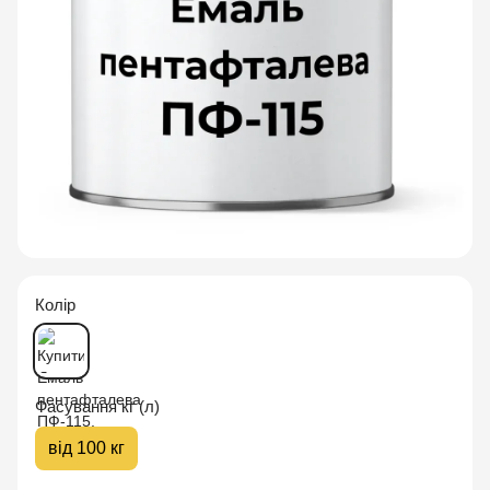
Колір
Фасування кг (л)
від 100 кг