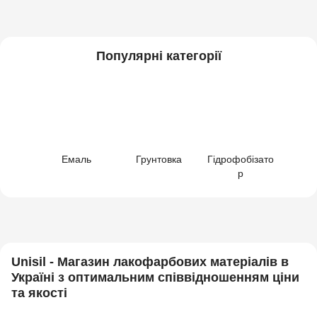
Популярні категорії
Емаль
Грунтовка
Гідрофобізато
р
Unisil - Магазин лакофарбових матеріалів в
Україні з оптимальним співвідношенням ціни
та якості