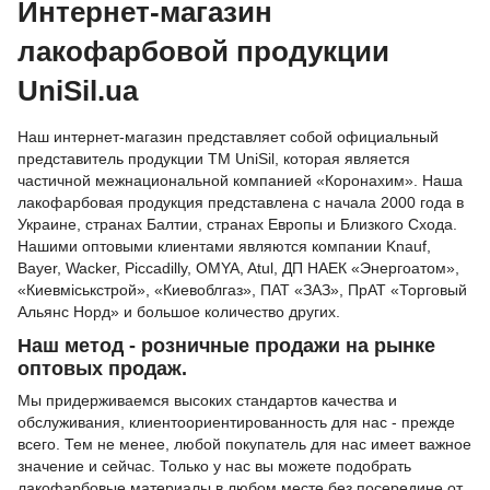
Интернет-магазин
лакофарбовой продукции
UniSil.ua
Наш интернет-магазин представляет собой официальный
представитель продукции ТМ UniSil, которая является
частичной межнациональной компанией «Коронахим». Наша
лакофарбовая продукция представлена ​​с начала 2000 года в
Украине, странах Балтии, странах Европы и Близкого Схода.
Нашими оптовыми клиентами являются компании Knauf,
Bayer, Wacker, Piccadilly, OMYA, Atul, ДП НАЕК «Энергоатом»,
«Киевміськстрой», «Киевоблгаз», ПАТ «ЗАЗ», ПрАТ «Торговый
Альянс Норд» и большое количество других.
Наш метод - розничные продажи на рынке
оптовых продаж.
Мы придерживаемся высоких стандартов качества и
обслуживания, клиентоориентированность для нас - прежде
всего. Тем не менее, любой покупатель для нас имеет важное
значение и сейчас. Только у нас вы можете подобрать
лакофарбовые материалы в любом месте без посередине от