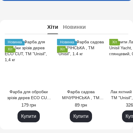
Хіти
Новинки
Новинка
Новинка
Хіт
Хіт
Хіт
Фарба для обробки
Фарба садова
Лак яхтний U
зрізів дерев ECO CUT,
МІЧУРІНСЬКА , TM
ТМ "Unisil"
TM "Unisil", 1,4 кг
"Unisil", 1.4 кг
0,
179 грн
89 грн
326
Купити
Купити
Куп