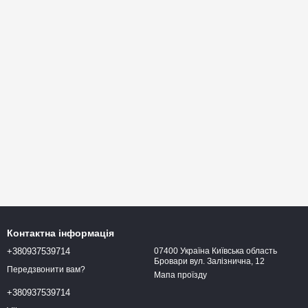
Контактна інформація
+380937539714
07400 Україна Київська область
Бровари вул. Залізнична, 12
Передзвонити вам?
Мапа проїзду
+380937539714