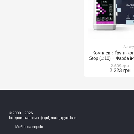
Артику
Комплект: Ґрунт-кон
Stop (1:10) + Фарба ін
А, 
2 609 грн
2 223 грн
© 2000—2026
Інтернет-магазин фарб, лаків, грунтівок
Мобільна версія