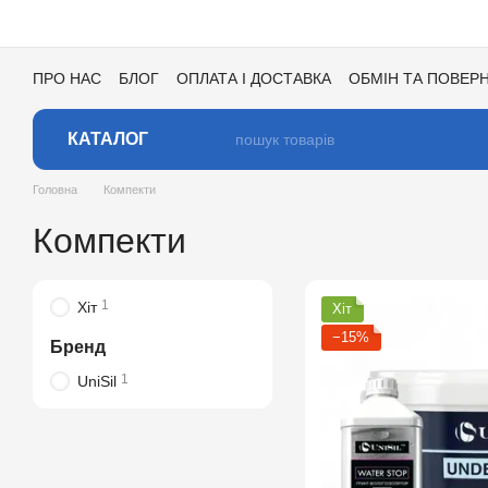
Перейти до основного контенту
ПРО НАС
БЛОГ
ОПЛАТА І ДОСТАВКА
ОБМІН ТА ПОВЕР
УГОДА КОРИСТУВАЧА
ВІДГУКИ ПРО МАГАЗИН
ВАКАНСІ
КАТАЛОГ
Головна
Компекти
Компекти
1
Хіт
Хіт
−15%
Бренд
1
UniSil