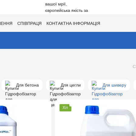
НЕННЯ
СПІВПРАЦЯ
КОНТАКТНА ІНФОРМАЦІЯ
Ї
ХІТИ СЕЗОНУ ВІД UNISIL!
КАТАЛОГ КОЛЬОРІВ ДЛЯ ТОНУВАН
С
Для бетона
Для цегли
Для шиверу
Хіт