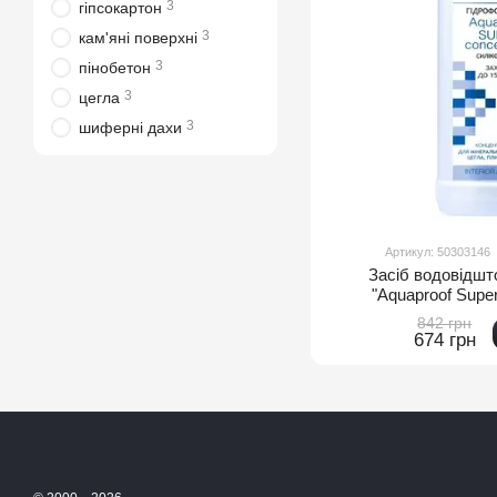
3
гіпсокартон
3
кам'яні поверхні
3
пінобетон
3
цегла
3
шиферні дахи
Артикул: 50303146
Засіб водовідш
"Aquaproof Super
842 грн
674 грн