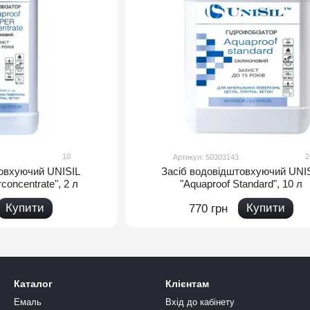
10
2
Артикул: 50303143
товхуючий UNISIL
Засіб водовідштовхуючий UNI
concentrate", 2 л
"Aquaproof Standard", 10 л
Купити
Купити
770 грн
Каталог
Клієнтам
Емаль
Вхід до кабінету