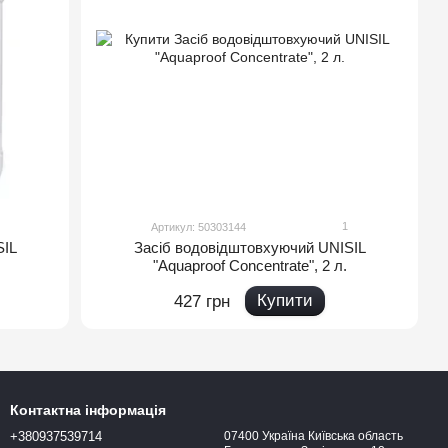
1
Артикул: 50303144
SIL
Засіб водовідштовхуючий UNISIL
"Aquaproof Concentrate", 2 л.
Купити
427 грн
Контактна інформація
+380937539714
07400 Україна Київська область