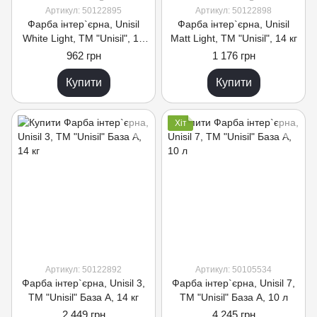
Артикул: 50122895
Артикул: 50122898
Фарба інтер`єрна, Unisil
Фарба інтер`єрна, Unisil
White Light, TM "Unisil", 14
Matt Light, TM "Unisil", 14 кг
кг
962 грн
1 176 грн
Купити
Купити
Хіт
Артикул: 50122892
Артикул: 50105534
Фарба інтер`єрна, Unisil 3,
Фарба інтер`єрна, Unisil 7,
TM "Unisil" База А, 14 кг
TM "Unisil" База А, 10 л
2 449 грн
4 245 грн