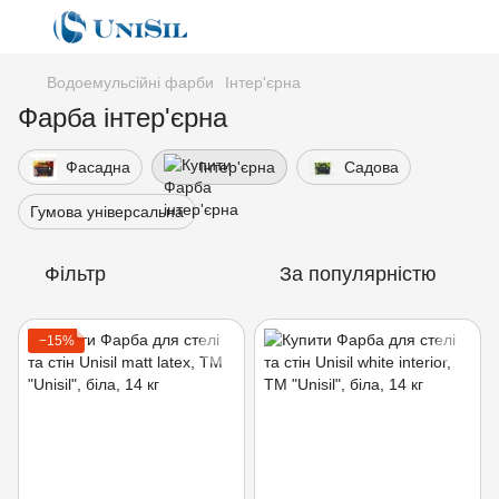
Водоемульсійні фарби
Інтер'єрна
Фарба інтер'єрна
Фасадна
Інтер'єрна
Садова
Гумова універсальна
Фільтр
За популярністю
−15%