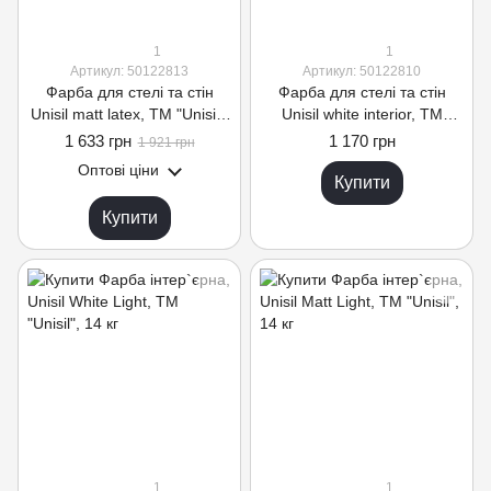
1
1
Артикул: 50122813
Артикул: 50122810
Фарба для стелі та стін
Фарба для стелі та стін
Unisil matt latex, TM "Unisil",
Unisil white interior, TM
біла, 14 кг
"Unisil", біла, 14 кг
1 633 грн
1 170 грн
1 921 грн
Оптові ціни
Купити
Купити
1
1