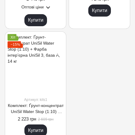
Оптові ціни
Купити
Купити
Хіт
−15%
Артикул: kits1
Комплект: Ґрунт-концентрат
UniSil Water Stop (1:10) +
Фарба інтер’єрна UniSil 3,
2 223 грн
2 609 грн
база А, 14 кг
Купити