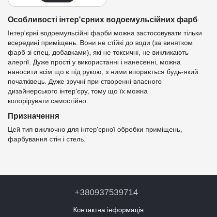
Особливості інтер'єрних водоемульсійних фарб
Інтер'єрні водоемульсійні фарби можна застосовувати тільки
всередині приміщень. Вони не стійкі до води (за винятком
фарб зі спец. добавками), які не токсичні, не викликають
алергії. Дуже прості у використанні і нанесенні, можна
наносити всім що є під рукою, з ними впорається будь-який
початківець. Дуже зручні при створенні власного
дизайнерського інтер'єру, тому що їх можна
колорірувати самостійно.
Призначення
Цей тип виключно для інтер'єрної обробки приміщень,
фарбування стін і стель.
+380937539714
Контактна інформація