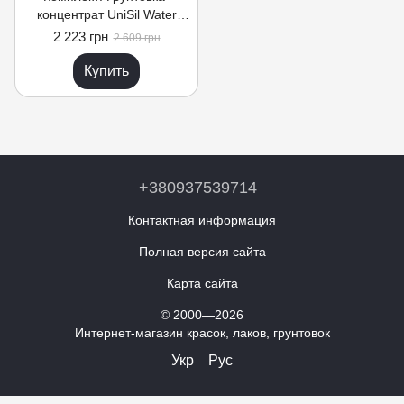
концентрат UniSil Water
Stop (1:10) + Краска
2 223 грн
2 609 грн
интерьерная UniSil 3, база
А, 14 кг
Купить
+380937539714
Контактная информация
Полная версия сайта
Карта сайта
© 2000—2026
Интернет-магазин красок, лаков, грунтовок
Укр
Рус