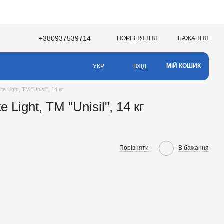
+380937539714
ПОРІВНЯННЯ
БАЖАННЯ
НЯ
МІЙ КОШИК
ВХІД
УКР
e Light, TM "Unisil", 14 кг
 Light, TM "Unisil", 14 кг
Порівняти
В бажання