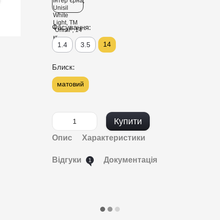
Фасування:
14
1.4
3.5
Блиск:
матовий
Купити
Опис
Характеристики
Відгуки
Документація
1