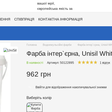
НЕННЯ
СПІВПРАЦЯ
КОНТАКТНА ІНФОРМАЦІЯ
Ї
ХІТИ СЕЗОНУ ВІД UNISIL!
КАТАЛОГ КОЛЬОРІВ ДЛЯ ТОНУВАН
Головна
Водоемульсійні фарби
Фарба інтер`єрна, Unisil Whit
Фарба інтер`єрна, Unisil White
В наявності
Артикул: 50122895
1 відгук
962 грн
Ввійти
для відображення накопичувальної знижки
%
Виберіть колір