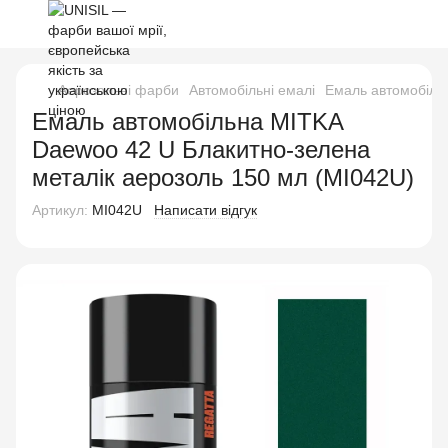
Аерозольні фарби
Автомобільні емалі
Емаль автомобіль
Емаль автомобільна MITKA
Daewoo 42 U Блакитно-зелена
металік аерозоль 150 мл (MI042U)
Артикул:
MI042U
Написати відгук