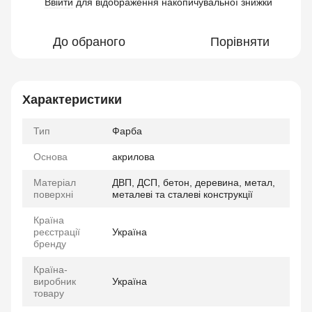
Ввійти
для відображення накопичувальної знижки
%
До обраного
Порівняти
Характеристики
Тип
Фарба
Основа
акрилова
Матеріал
ДВП, ДСП, бетон, деревина, метал,
поверхні
металеві та сталеві конструкції
Країна
реєстрації
Україна
бренду
Країна-
виробник
Україна
товару