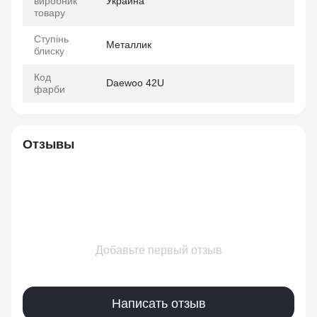
виробник
Украина
товару
Ступінь
Металлик
блиску
Код
Daewoo 42U
фарби
Отзывы
Добавьте первый отзыв
Написать отзыв