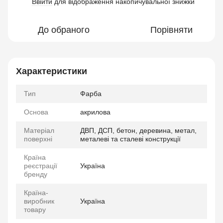
Ввійти
для відображення накопичувальної знижки
%
До обраного
Порівняти
Характеристики
Тип
Фарба
Основа
акрилова
Матеріал
ДВП, ДСП, бетон, деревина, метал,
поверхні
металеві та сталеві конструкції
Країна
реєстрації
Україна
бренду
Країна-
виробник
Україна
товару