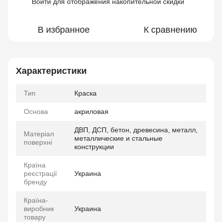
Войти
для отображения накопительной скидки
%
В избранное
К сравнению
Характеристики
Тип
Краска
Основа
акриловая
ДВП, ДСП, бетон, древесина, металл,
Матеріал
металлические и стальные
поверхні
конструкции
Країна
реєстрації
Украина
бренду
Країна-
виробник
Украина
товару