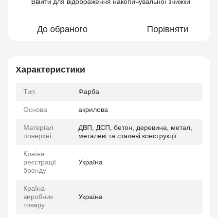
Ввійти
для відображення накопичувальної знижки
%
До обраного
Порівняти
Характеристики
Тип
Фарба
Основа
акрилова
Матеріал
ДВП, ДСП, бетон, деревина, метал,
поверхні
металеві та сталеві конструкції
Країна
реєстрації
Україна
бренду
Країна-
виробник
Україна
товару