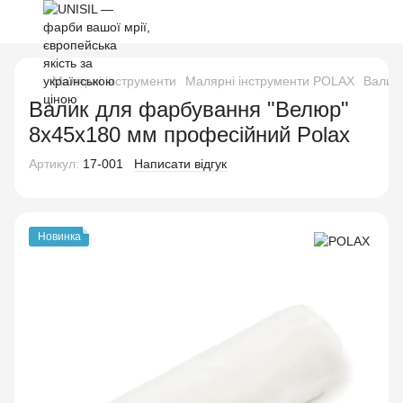
Малярні інструменти
Малярні інструменти POLAX
Валик
Валик для фарбування "Велюр"
8x45x180 мм професійний Polax
Артикул:
17-001
Написати відгук
Новинка