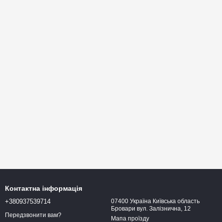
Контактна інформація
+380937539714
07400 Україна Київська область
Бровари вул. Залізнична, 12
Передзвонити вам?
Мапа проїзду