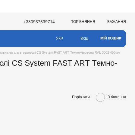
+380937539714
ПОРІВНЯННЯ
БАЖАННЯ
НЯ
МІЙ КОШИК
ВХІД
УКР
альна емаль в аерозолі CS System FAST ART Темно-червона RAL 3002 400мл
золі CS System FAST ART Темно-
Порівняти
В бажання