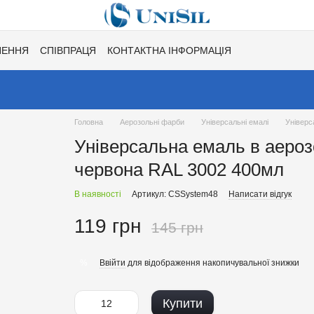
НЕННЯ
СПІВПРАЦЯ
КОНТАКТНА ІНФОРМАЦІЯ
Ї
ХІТИ СЕЗОНУ ВІД UNISIL!
КАТАЛОГ КОЛЬОРІВ ДЛЯ ТОНУВАН
Головна
Аерозольні фарби
Універсальні емалі
Універс
Універсальна емаль в аеро
червона RAL 3002 400мл
В наявності
Артикул: CSSystem48
Написати відгук
119 грн
145 грн
Ввійти
для відображення накопичувальної знижки
%
Купити