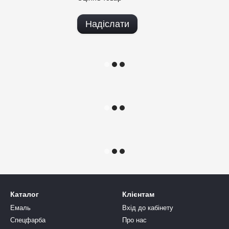
Надіслати
Каталог
Клієнтам
Емаль
Вхід до кабінету
Спецфарба
Про нас