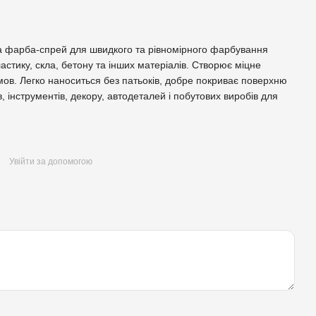
а фарба-спрей для швидкого та рівномірного фарбування
астику, скла, бетону та інших матеріалів. Створює міцне
умов. Легко наноситься без патьоків, добре покриває поверхню
 інструментів, декору, автодеталей і побутових виробів для
Увійти за допомогою