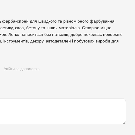
а фарба-спрей для швидкого та рівномірного фарбування
астику, скла, бетону та інших матеріалів. Створює міцне
умов. Легко наноситься без патьоків, добре покриває поверхню
 інструментів, декору, автодеталей і побутових виробів для
Увійти за допомогою