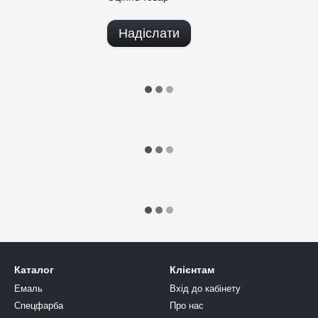
Надіслати
Каталог
Клієнтам
Емаль
Вхід до кабінету
Спецфарба
Про нас