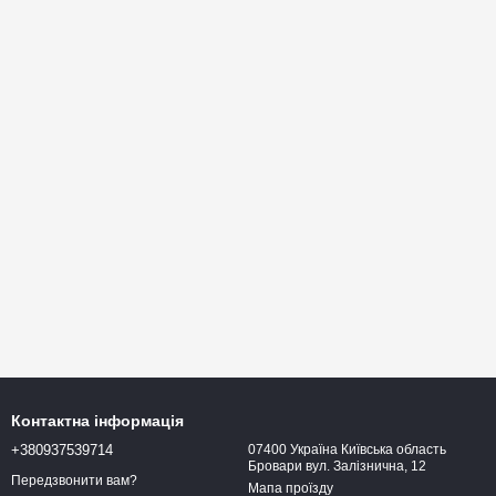
Контактна інформація
+380937539714
07400 Україна Київська область
Бровари вул. Залізнична, 12
Передзвонити вам?
Мапа проїзду