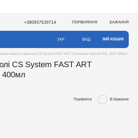
+380937539714
ПОРІВНЯННЯ
БАЖАННЯ
НЯ
МІЙ КОШИК
ВХІД
УКР
альна емаль в аерозолі CS System FAST ART Сигнально-жовтий RAL 1003 400мл
золі CS System FAST ART
 400мл
Порівняти
В бажання