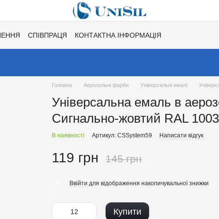
НЕННЯ
СПІВПРАЦЯ
КОНТАКТНА ІНФОРМАЦІЯ
Ї
ХІТИ СЕЗОНУ ВІД UNISIL!
КАТАЛОГ КОЛЬОРІВ ДЛЯ ТОНУВАН
Головна
Аерозольні фарби
Універсальні емалі
Універс
Універсальна емаль в аеро
Сигнально-жовтий RAL 1003
В наявності
Артикул: CSSystem59
Написати відгук
119 грн
145 грн
Ввійти
для відображення накопичувальної знижки
%
Купити