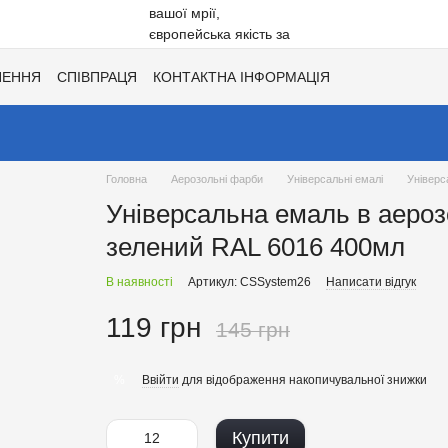
НЕННЯ
СПІВПРАЦЯ
КОНТАКТНА ІНФОРМАЦІЯ
Ї
ХІТИ СЕЗОНУ ВІД UNISIL!
КАТАЛОГ КОЛЬОРІВ ДЛЯ ТОНУВАН
Головна
Аерозольні фарби
Універсальні емалі
Універс
Універсальна емаль в аероз
зелений RAL 6016 400мл
В наявності
Артикул: CSSystem26
Написати відгук
119 грн
145 грн
Ввійти
для відображення накопичувальної знижки
%
Купити