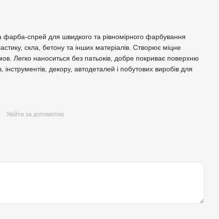
а фарба-спрей для швидкого та рівномірного фарбування
астику, скла, бетону та інших матеріалів. Створює міцне
умов. Легко наноситься без патьоків, добре покриває поверхню
 інструментів, декору, автодеталей і побутових виробів для
Увійти за допомогою