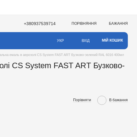
+380937539714
ПОРІВНЯННЯ
БАЖАННЯ
НЯ
МІЙ КОШИК
ВХІД
УКР
альна емаль в аерозолі CS System FAST ART Бузково-зелений RAL 6016 400мл
олі CS System FAST ART Бузково-
Порівняти
В бажання