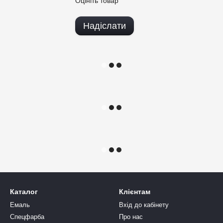
Оцініть товар
Надіслати
Каталог
Клієнтам
Емаль
Вхід до кабінету
Спецфарба
Про нас