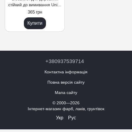
стійкий до вимивання Unisil
US-2 концентрат 1:9, TM
365 грн
"Unisil", 1кг
Купити
+380937539714
Контактна інформація
Повна версія сайту
Мапа сайту
© 2000—2026
Інтернет-магазин фарб, лаків, грунтівок
Укр
Рус