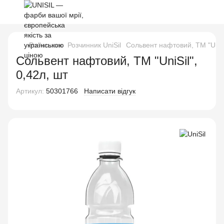
Розчинник
Розчинник UniSil
Сольвент нафтовий, ТМ "UniSi
Сольвент нафтовий, ТМ "UniSil",
0,42л, шт
Артикул:
50301766
Написати відгук