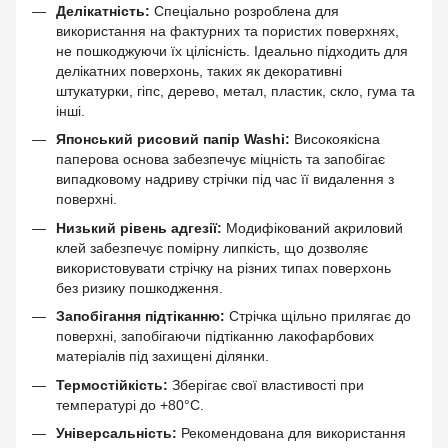
Делікатність:
Спеціально розроблена для
використання на фактурних та пористих поверхнях,
не пошкоджуючи їх цілісність. Ідеально підходить для
делікатних поверхонь, таких як декоративні
штукатурки, гіпс, дерево, метал, пластик, скло, гума та
інші.
Японський рисовий папір Washi:
Високоякісна
паперова основа забезпечує міцність та запобігає
випадковому надриву стрічки під час її видалення з
поверхні.
Низький рівень адгезії:
Модифікований акриловий
клей забезпечує помірну липкість, що дозволяє
використовувати стрічку на різних типах поверхонь
без ризику пошкодження.
Запобігання підтіканню:
Стрічка щільно прилягає до
поверхні, запобігаючи підтіканню лакофарбових
матеріалів під захищені ділянки.
Термостійкість:
Зберігає свої властивості при
температурі до +80°С.
Універсальність:
Рекомендована для використання