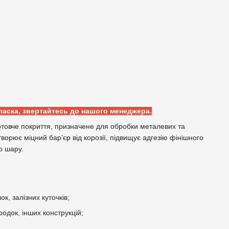
ласка, звертайтесь до нашого менеджера.
готовче покриття, призначене для обробки металевих та
рює міцний бар’єр від корозії, підвищує адгезію фінішного
о шару.
ок, залізних куточків;
родок, інших конструкцій;