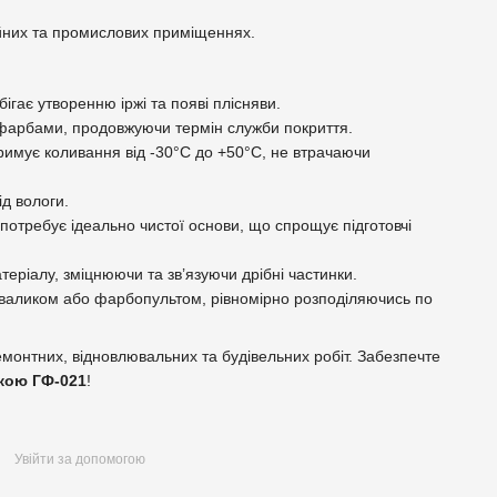
ційних та промислових приміщеннях.
ігає утворенню іржі та появі плісняви.
фарбами, продовжуючи термін служби покриття.
римує коливання від -30°C до +50°C, не втрачаючи
д вологи.
потребує ідеально чистої основи, що спрощує підготовчі
теріалу, зміцнюючи та зв’язуючи дрібні частинки.
 валиком або фарбопультом, рівномірно розподіляючись по
емонтних, відновлювальних та будівельних робіт. Забезпечте
кою ГФ-021
!
Увійти за допомогою