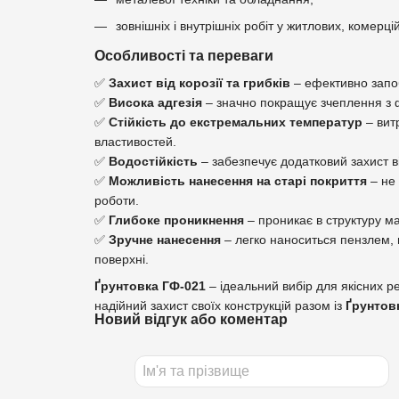
зовнішніх і внутрішніх робіт у житлових, комер
Особливості та переваги
✅
Захист від корозії та грибків
– ефективно запоб
✅
Висока адгезія
– значно покращує зчеплення з 
✅
Стійкість до екстремальних температур
– вит
властивостей.
✅
Водостійкість
– забезпечує додатковий захист ві
✅
Можливість нанесення на старі покриття
– не 
роботи.
✅
Глибоке проникнення
– проникає в структуру ма
✅
Зручне нанесення
– легко наноситься пензлем,
поверхні.
Ґрунтовка ГФ-021
– ідеальний вибір для якісних р
надійний захист своїх конструкцій разом із
Ґрунтов
Новий відгук або коментар