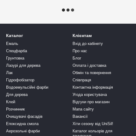
Каталог
Клієнтам
Емаль
Вхід до кабінету
Спецфарба
Про нас
Грунтовка
Блог
Лазурі для дерева
Оплата і доставка
Лак
Обмін та повернення
Гідрофобізатор
Співпраця
Водоемульсійні фарби
Контактна інформація
Для дерева
Угода користувача
Клей
Відгуки про магазин
Розчинник
Мапа сайту
Очищувачі фасадів
Вакансії
Епоксидна смола
Хіти сезону від UniSil!
Аерозольні фарби
Каталог кольорів для
тонування