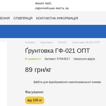
НЕННЯ
СПІВПРАЦЯ
КОНТАКТНА ІНФОРМАЦІЯ
Ї
ХІТИ СЕЗОНУ ВІД UNISIL!
КАТАЛОГ КОЛЬОРІВ ДЛЯ ТОНУВАН
Головна
Грунтовка
ГФ-021
Ґрунтовка ГФ-021 ОПТ
Ґрунтовка ГФ-021 ОПТ
В наявності
Артикул: 57943617
Написати відгук
89 грн/кг
Ввійти
для відображення накопичувальної знижки
%
Фасування:
від 100 кг