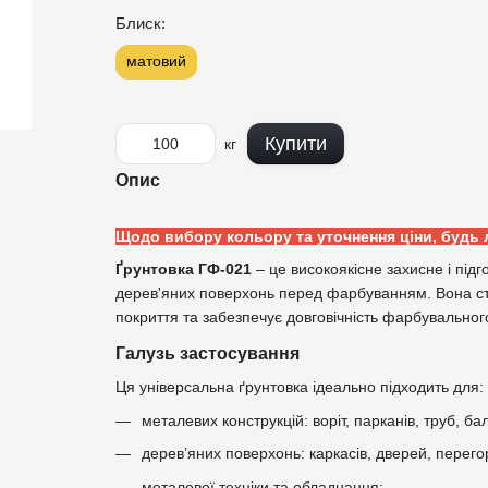
Блиск:
матовий
Купити
кг
Опис
Щодо вибору кольору та уточнення ціни, будь 
Ґрунтовка ГФ-021
– це високоякісне захисне і під
дерев'яних поверхонь перед фарбуванням. Вона ство
покриття та забезпечує довговічність фарбувальног
Галузь застосування
Ця універсальна ґрунтовка ідеально підходить для:
металевих конструкцій: воріт, парканів, труб, бал
дерев’яних поверхонь: каркасів, дверей, перего
металевої техніки та обладнання;