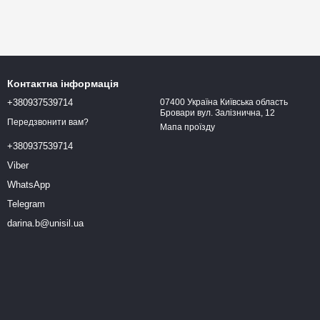
Контактна інформація
+380937539714
07400 Україна Київська область
Бровари вул. Залізнична, 12
Передзвонити вам?
Мапа проїзду
+380937539714
Viber
WhatsApp
Telegram
darina.b@unisil.ua