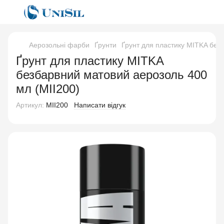
Аерозольні фарби
Ґрунти
Ґрунт для пластику MITKA без
Ґрунт для пластику MITKA
безбарвний матовий аерозоль 400
мл (MII200)
Артикул:
MII200
Написати відгук