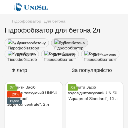
Гідрофобізатор
Для бетона
Гідрофобізатор для бетона 2л
Для газобетону
Для бетона
Для цегли
Для шиверу
Для каменю
Фільтр
За популярністю
Хіт
Хіт
−20%
Відео