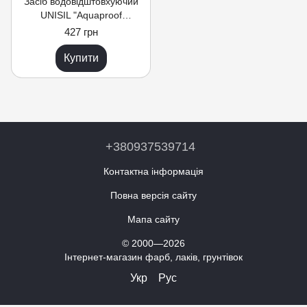
Засіб водовідштовхуючий
UNISIL "Aquaproof
Concentrate", 2 л.
427 грн
Купити
+380937539714
Контактна інформація
Повна версія сайту
Мапа сайту
© 2000—2026
Інтернет-магазин фарб, лаків, грунтівок
Укр
Рус