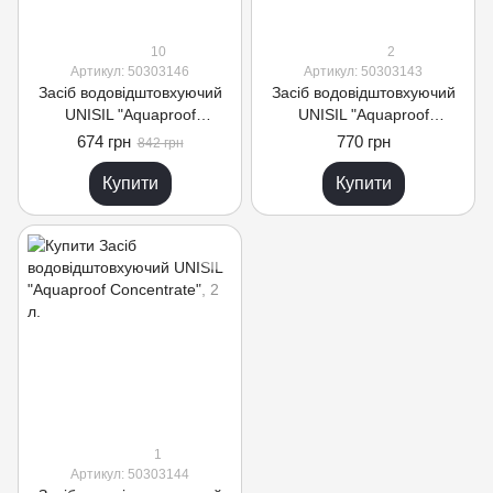
10
2
Артикул: 50303146
Артикул: 50303143
Засіб водовідштовхуючий
Засіб водовідштовхуючий
UNISIL "Aquaproof
UNISIL "Aquaproof
Superconcentrate", 2 л
Standard", 10 л
674 грн
770 грн
842 грн
Купити
Купити
1
Артикул: 50303144