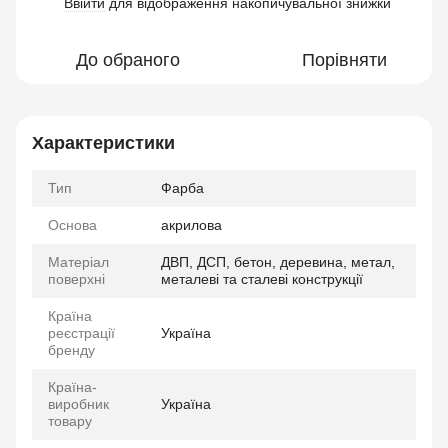
Ввійти
для відображення накопичувальної знижки
%
До обраного
Порівняти
Характеристики
Тип
Фарба
Основа
акрилова
Матеріал
ДВП, ДСП, бетон, деревина, метал,
поверхні
металеві та сталеві конструкції
Країна
реєстрації
Україна
бренду
Країна-
виробник
Україна
товару