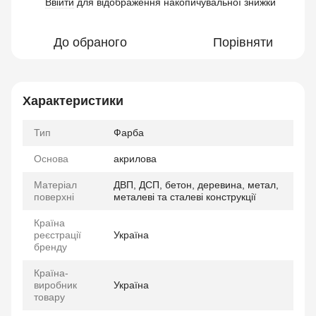
Ввійти
для відображення накопичувальної знижки
%
До обраного
Порівняти
Характеристики
Тип
Фарба
Основа
акрилова
Матеріал
ДВП, ДСП, бетон, деревина, метал,
поверхні
металеві та сталеві конструкції
Країна
реєстрації
Україна
бренду
Країна-
виробник
Україна
товару