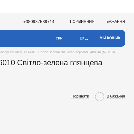
+380937539714
ПОРІВНЯННЯ
БАЖАННЯ
НЯ
МІЙ КОШИК
ВХІД
УКР
ніверсальна MITKA 6010 Світло-зелена глянцева аерозоль 400 мл (MI6010)
010 Світло-зелена глянцева
Порівняти
В бажання