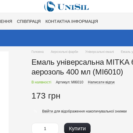
НЕННЯ
СПІВПРАЦЯ
КОНТАКТНА ІНФОРМАЦІЯ
Ї
ХІТИ СЕЗОНУ ВІД UNISIL!
КАТАЛОГ КОЛЬОРІВ ДЛЯ ТОНУВАН
Головна
Аерозольні фарби
Універсальні емалі
Емаль у
Емаль універсальна MITKA 6
аерозоль 400 мл (MI6010)
В наявності
Артикул: MI6010
Написати відгук
173 грн
Ввійти
для відображення накопичувальної знижки
%
Купити