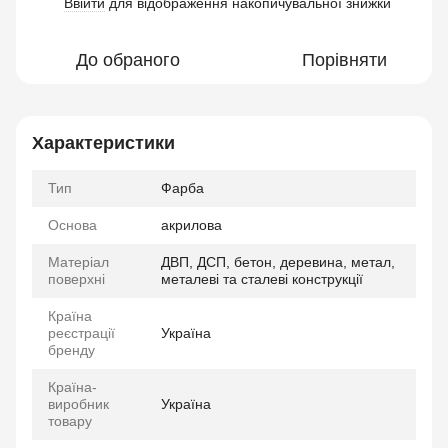
Ввійти
для відображення накопичувальної знижки
%
До обраного
Порівняти
Характеристики
Тип
Фарба
Основа
акрилова
Матеріал
ДВП, ДСП, бетон, деревина, метал,
поверхні
металеві та сталеві конструкції
Країна
реєстрації
Україна
бренду
Країна-
виробник
Україна
товару