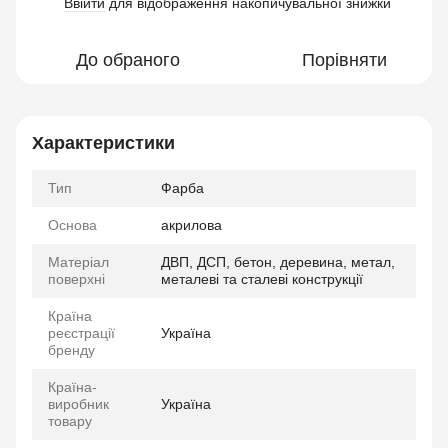
Ввійти
для відображення накопичувальної знижки
%
До обраного
Порівняти
Характеристики
Тип
Фарба
Основа
акрилова
Матеріал
ДВП, ДСП, бетон, деревина, метал,
поверхні
металеві та сталеві конструкції
Країна
реєстрації
Україна
бренду
Країна-
виробник
Україна
товару