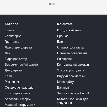
Каталог
Клієнтам
Емаль
Вхід до кабінету
Спецфарба
Про нас
Грунтовка
Блог
Лазурі для дерева
Оплата і доставка
Лак
Обмін та повернення
Гідрофобізатор
Співпраця
Водоемульсійні фарби
Контактна інформація
Для дерева
Угода користувача
Клей
Відгуки про магазин
Розчинник
Мапа сайту
Очищувачі фасадів
Вакансії
Епоксидна смола
Хіти сезону від UniSil!
Аерозольні фарби
Каталог кольорів для
тонування
Малярні інструменти