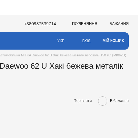
+380937539714
ПОРІВНЯННЯ
БАЖАННЯ
НЯ
МІЙ КОШИК
ВХІД
УКР
втомобільна MITKA Daewoo 62 U Хакі бежева металік аерозоль 150 мл (MI062U)
Daewoo 62 U Хакі бежева металік
Порівняти
В бажання