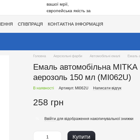
НЕННЯ
СПІВПРАЦЯ
КОНТАКТНА ІНФОРМАЦІЯ
Ї
ХІТИ СЕЗОНУ ВІД UNISIL!
КАТАЛОГ КОЛЬОРІВ ДЛЯ ТОНУВАН
Головна
Аерозольні фарби
Автомобільні емалі
Емаль а
Емаль автомобільна MITKA 
аерозоль 150 мл (MI062U)
В наявності
Артикул: MI062U
Написати відгук
258 грн
Ввійти
для відображення накопичувальної знижки
%
Купити