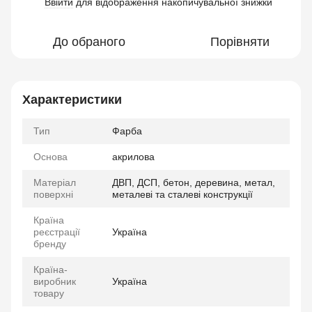
Ввійти
для відображення накопичувальної знижки
%
До обраного
Порівняти
Характеристики
Тип
Фарба
Основа
акрилова
Матеріал
ДВП, ДСП, бетон, деревина, метал,
поверхні
металеві та сталеві конструкції
Країна
реєстрації
Україна
бренду
Країна-
виробник
Україна
товару