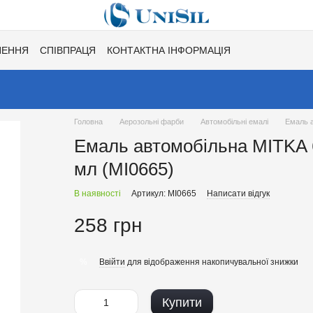
НЕННЯ
СПІВПРАЦЯ
КОНТАКТНА ІНФОРМАЦІЯ
Ї
ХІТИ СЕЗОНУ ВІД UNISIL!
КАТАЛОГ КОЛЬОРІВ ДЛЯ ТОНУВАН
Головна
Аерозольні фарби
Автомобільні емалі
Емаль а
Емаль автомобільна MITKA 
мл (MI0665)
В наявності
Артикул: MI0665
Написати відгук
258 грн
Ввійти
для відображення накопичувальної знижки
%
Купити