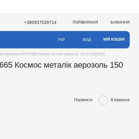
+380937539714
ПОРІВНЯННЯ
БАЖАННЯ
НЯ
МІЙ КОШИК
ВХІД
УКР
втомобільна MITKA 665 Космос металік аерозоль 150 мл (MI0665)
665 Космос металік аерозоль 150
Порівняти
В бажання