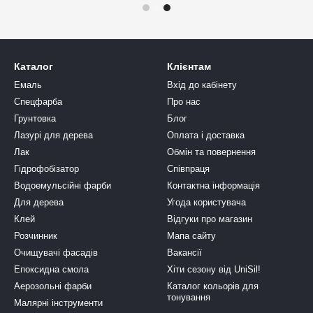
Каталог
Клієнтам
Емаль
Вхід до кабінету
Спецфарба
Про нас
Грунтовка
Блог
Лазурі для дерева
Оплата і доставка
Лак
Обмін та повернення
Гідрофобізатор
Співпраця
Водоемульсійні фарби
Контактна інформація
Для дерева
Угода користувача
Клей
Відгуки про магазин
Розчинник
Мапа сайту
Очищувачі фасадів
Вакансії
Епоксидна смола
Хіти сезону від UniSil!
Аерозольні фарби
Каталог кольорів для
тонування
Малярні інструменти