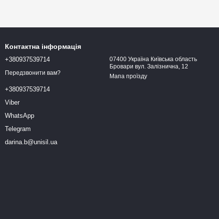
Контактна інформація
+380937539714
07400 Україна Київська область
Бровари вул. Залізнична, 12
Передзвонити вам?
Мапа проїзду
+380937539714
Viber
WhatsApp
Telegram
darina.b@unisil.ua