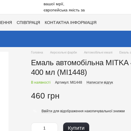
НЕННЯ
СПІВПРАЦЯ
КОНТАКТНА ІНФОРМАЦІЯ
Ї
ХІТИ СЕЗОНУ ВІД UNISIL!
КАТАЛОГ КОЛЬОРІВ ДЛЯ ТОНУВАН
Головна
Аерозольні фарби
Автомобільні емалі
Емаль а
Емаль автомобільна MITKA 4
400 мл (MI1448)
В наявності
Артикул: MI1448
Написати відгук
460 грн
Ввійти
для відображення накопичувальної знижки
%
Купити