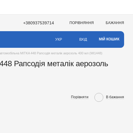
+380937539714
ПОРІВНЯННЯ
БАЖАННЯ
НЯ
МІЙ КОШИК
ВХІД
УКР
втомобільна MITKA 448 Рапсодія металік аерозоль 400 мл (MI1448)
48 Рапсодія металік аерозоль
Порівняти
В бажання