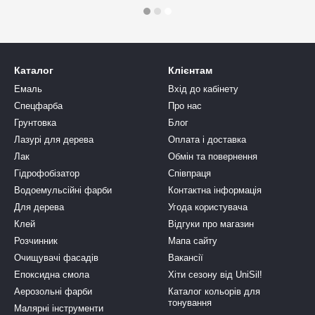
Каталог
Клієнтам
Емаль
Вхід до кабінету
Спецфарба
Про нас
Грунтовка
Блог
Лазурі для дерева
Оплата і доставка
Лак
Обмін та повернення
Гідрофобізатор
Співпраця
Водоемульсійні фарби
Контактна інформація
Для дерева
Угода користувача
Клей
Відгуки про магазин
Розчинник
Мапа сайту
Очищувачі фасадів
Вакансії
Епоксидна смола
Хіти сезону від UniSil!
Аерозольні фарби
Каталог кольорів для
тонування
Малярні інструменти