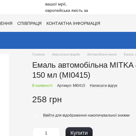
НЕННЯ
СПІВПРАЦЯ
КОНТАКТНА ІНФОРМАЦІЯ
Ї
ХІТИ СЕЗОНУ ВІД UNISIL!
КАТАЛОГ КОЛЬОРІВ ДЛЯ ТОНУВАН
Головна
Аерозольні фарби
Автомобільні емалі
Емаль а
Емаль автомобільна MITKA 
150 мл (MI0415)
В наявності
Артикул: MI0415
Написати відгук
258 грн
Ввійти
для відображення накопичувальної знижки
%
Купити