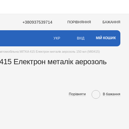
+380937539714
ПОРІВНЯННЯ
БАЖАННЯ
НЯ
МІЙ КОШИК
ВХІД
УКР
втомобільна MITKA 415 Електрон металік аерозоль 150 мл (MI0415)
415 Електрон металік аерозоль
Порівняти
В бажання