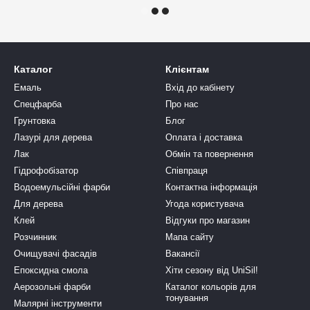
Каталог
Клієнтам
Емаль
Вхід до кабінету
Спецфарба
Про нас
Грунтовка
Блог
Лазурі для дерева
Оплата і доставка
Лак
Обмін та повернення
Гідрофобізатор
Співпраця
Водоемульсійні фарби
Контактна інформація
Для дерева
Угода користувача
Клей
Відгуки про магазин
Розчинник
Мапа сайту
Очищувачі фасадів
Вакансії
Епоксидна смола
Хіти сезону від UniSil!
Аерозольні фарби
Каталог кольорів для
тонування
Малярні інструменти