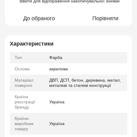
Ввійти
для відображення накопичувальної знижки
%
До обраного
Порівняти
Характеристики
Тип
Фарба
Основа
акрилова
Матеріал
ДВП, ДСП, бетон, деревина, метал,
поверхні
металеві та сталеві конструкції
Країна
реєстрації
Україна
бренду
Країна-
виробник
Україна
товару