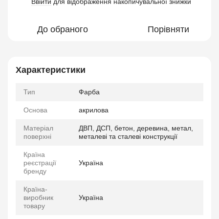
Ввійти
для відображення накопичувальної знижки
%
До обраного
Порівняти
Характеристики
Тип
Фарба
Основа
акрилова
Матеріал
ДВП, ДСП, бетон, деревина, метал,
поверхні
металеві та сталеві конструкції
Країна
реєстрації
Україна
бренду
Країна-
виробник
Україна
товару