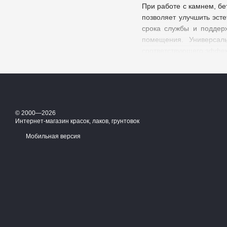
При работе с камнем, б
позволяет улучшить эст
срока службы и поддер
помещения. Универсаль
соответствующего эффек
Назначение
Купить лак для камня в 
украшения фасада, созд
© 2000—2026
лишь правильно выбрать 
Интернет-магазин красок, лаков, грунтовок
результат – увеличение
шиферные крыши. Предст
Мобильная версия
Особенности, 
Обработанные основа
Благодаря хорошему
реагентами. Не стра
Лак для камня «мокр