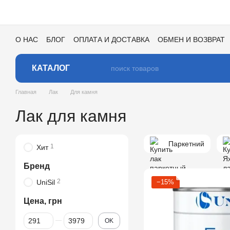
Перейти к основному контенту
О НАС
БЛОГ
ОПЛАТА И ДОСТАВКА
ОБМЕН И ВОЗВРАТ
ПОЛЬЗОВАТЕЛЬСКОЕ СОГЛАШЕНИЕ
ОТЗЫВЫ О МАГАЗИ
КАТАЛОГ ЦВЕТОВ ДЛЯ ТОНИРОВКИ
КАТАЛОГ
Главная
Лак
Для камня
Лак для камня
Паркетний
1
Хит
Бренд
2
UniSil
−15%
Цена, грн
От Цена, грн
До Цена, грн
OK