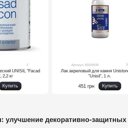
1
3
Артикул: 50204549
еский UNISIL "Facad
Лак акриловый для камня Uniston
", 2,2 кг
"Unisil", 1 л.
Купить
Купить
451 грн
я: улучшение декоративно-защитных