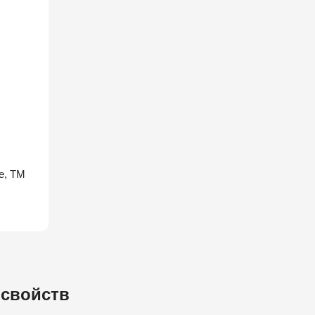
e, TM
 свойств