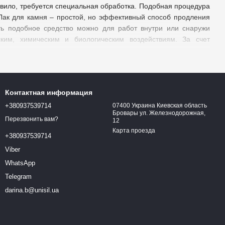
вило, требуется специальная обработка. Подобная процедура
 Лак для камня – простой, но эффективный способ продления
ть подобное средство можно для работ внутри или снаружи
ким, химическим и биологическим воздействиям. За счет
ение для природного и стиля лофт, лакировки камина и стен,
Контактная информация
 характеризуется расширенной областью применения, нужно
+380937539714
07400 Украина Киевская область
также ответственно подойти к процессу нанесения слоев. Как
Бровары ул. Железнодорожная,
Перезвонить вам?
12
 изделие – каменные, бетон, газобетон, пенобетон, кирпич,
Карта проезда
ем цены, качества и затраченного времени.
+380937539714
Viber
я
WhatsApp
кивания.
Telegram
последствий от контакта с влагой, химикатами, маслами,
darina.b@unisil.ua
той оформления.