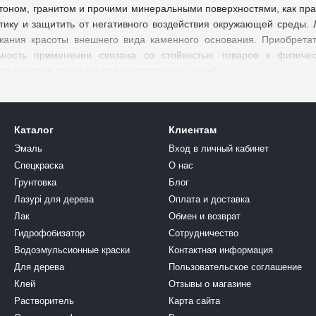
етоном, гранитом и прочими минеральными поверхностями, как пра
етику и защитить от негативного воздействия окружающей среды.
жания красоты внешнего вида каменного основания. Приобрета
ность применения связана со стойкостью товаров к физичес
та изделие подойдет для декоративных целей.
Украине можно для самых разнообразных работ. Это отличное реш
Каталог
Клиентам
ания наружных каменных лакированных горок, заборов. Продукт
Эмаль
Вход в личный кабинет
материал. Чтобы обеспечить надежную защиту поверхности, важно 
Спецкраска
О нас
 срока эксплуатации. Поверхности, для которых можно приобрести
Грунтовка
Блог
авленные в ассортименте варианты отличаются хорошим сочетани
Лазурі для дерева
Оплата и доставка
из-за которых выбирают лак для камн
Лак
Обмен и возврат
Гидрофобизатор
Сотрудничество
ния защищены от разрушений, выветривания, намокания, растрес
Водоэмульсионные краски
Контактная информация
 прониканию в поры материала удается избежать негативных 
Для дерева
Пользовательское соглашение
шны также ультрафиолетовые лучи.
Клей
Отзывы о магазине
ый эффект» выделяется презентабельным внешним видом и красо
Растворитель
Карта сайта