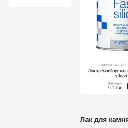
Артикул: 50204259
Лак кремнийорганич
silicon
836 грн
711 грн
Лак для камн