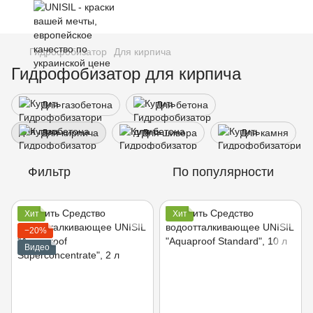
Гидрофобизатор
Для кирпича
Гидрофобизатор для кирпича
Для газобетона
Для бетона
Для кирпича
Для шивера
Для камня
Фильтр
По популярности
Хит
Хит
−20%
Видео