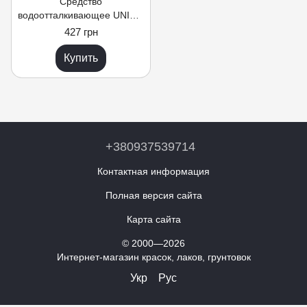
Средство
водоотталкивающее UNISIL
"Aquaproof Concentrate", 2
427 грн
л.
Купить
+380937539714
Контактная информация
Полная версия сайта
Карта сайта
© 2000—2026
Интернет-магазин красок, лаков, грунтовок
Укр
Рус