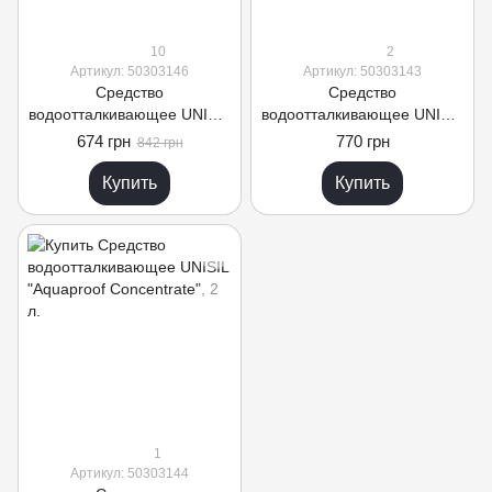
10
2
Артикул: 50303146
Артикул: 50303143
Средство
Средство
водоотталкивающее UNISIL
водоотталкивающее UNISIL
"Aquaproof
"Aquaproof Standard", 10 л
674 грн
770 грн
842 грн
Superconcentrate", 2 л
Купить
Купить
1
Артикул: 50303144