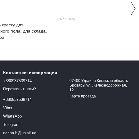
6 мая 2026
 краску для
ого пола: для склада,
ара
Контактная информация
+380937539714
07400 Украина Киевская область
Бровары ул. Железнодорожная,
Перезвонить вам?
12
Карта проезда
+380937539714
Viber
WhatsApp
Telegram
darina.b@unisil.ua