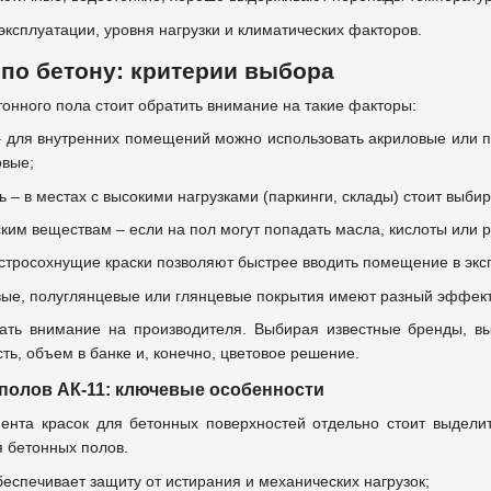
эксплуатации, уровня нагрузки и климатических факторов.
 по бетону: критерии выбора
тонного пола стоит обратить внимание на такие факторы:
– для внутренних помещений можно использовать акриловые или п
овые;
ь – в местах с высокими нагрузками (паркинги, склады) стоит выби
ским веществам – если на пол могут попадать масла, кислоты или р
стросохнущие краски позволяют быстрее вводить помещение в экс
вые, полуглянцевые или глянцевые покрытия имеют разный эффект
ать внимание на производителя. Выбирая известные бренды, вы
ть, объем в банке и, конечно, цветовое решение.
 полов АК-11: ключевые особенности
ента красок для бетонных поверхностей отдельно стоит выделит
 бетонных полов.
беспечивает защиту от истирания и механических нагрузок;