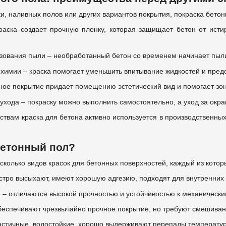
тки, наливных полов или других вариантов покрытия, покраска бет
раска создает прочную пленку, которая защищает бетон от исти
ования пыли – необработанный бетон со временем начинает пылит
и химии – краска помогает уменьшить впитывание жидкостей и пре
ное покрытие придает помещению эстетический вид и помогает зон
ухода – покраску можно выполнить самостоятельно, а уход за окр
твам краска для бетона активно используется в производственных
бетонный пол?
сколько видов красок для бетонных поверхностей, каждый из котор
ыстро высыхают, имеют хорошую адгезию, подходят для внутренни
– отличаются высокой прочностью и устойчивостью к механически
обеспечивают чрезвычайно прочное покрытие, но требуют смешиван
астичные, водостойкие, хорошо выдерживают перепады температур