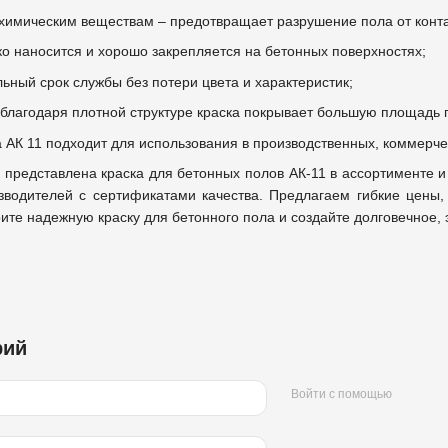
и химическим веществам – предотвращает разрушение пола от конт
ко наносится и хорошо закрепляется на бетонных поверхностях;
льный срок службы без потери цвета и характеристик;
 благодаря плотной структуре краска покрывает большую площадь
а АК 11 подходит для использования в производственных, коммерче
l представлена краска для бетонных полов АК-11 в ассортименте и
зводителей с сертификатами качества. Предлагаем гибкие цены
ите надежную краску для бетонного пола и создайте долговечное, 
рий
Войти с помощью