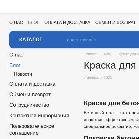
Перейти к основному контенту
О НАС
БЛОГ
ОПЛАТА И ДОСТАВКА
ОБМЕН И ВОЗВРАТ
ПОЛЬЗОВАТЕЛЬСКОЕ СОГЛАШЕНИЕ
ОТЗЫВЫ О МАГАЗИ
КАТАЛОГ ЦВЕТОВ ДЛЯ ТОНИРОВКИ
КАТАЛОГ
О нас
Главная
Блог
Краска для 
Краска для
Блог
Новости
7 февраля 2025
Оплата и доставка
Обмен и возврат
Краска для бето
Сотрудничество
Бетонный пол – это проч
Контактная информация
является эффективным сп
Пользовательское
специальное покрытие, кот
соглашение
Покраска бетонн