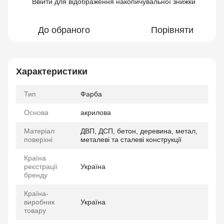
Ввійти
для відображення накопичувальної знижки
%
До обраного
Порівняти
Характеристики
Тип
Фарба
Основа
акрилова
Матеріал
ДВП, ДСП, бетон, деревина, метал,
поверхні
металеві та сталеві конструкції
Країна
реєстрації
Україна
бренду
Країна-
виробник
Україна
товару