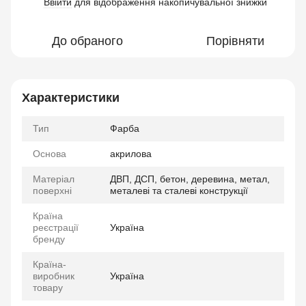
Ввійти
для відображення накопичувальної знижки
%
До обраного
Порівняти
Характеристики
Тип
Фарба
Основа
акрилова
Матеріал
ДВП, ДСП, бетон, деревина, метал,
поверхні
металеві та сталеві конструкції
Країна
реєстрації
Україна
бренду
Країна-
виробник
Україна
товару