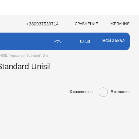
+380937539714
СРАВНЕНИЕ
ЖЕЛАНИЯ
МОЙ ЗАКАЗ
ВХОД
РУС
SIL "Aquaproof Standard", 2 л
andard Unisil
К сравнению
В желания