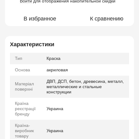
Войти
для отображения накопительной скидки
%
В избранное
К сравнению
Характеристики
Тип
Краска
Основа
акриловая
ДВП, ДСП, бетон, древесина, металл,
Матеріал
металлические и стальные
поверхні
конструкции
Країна
реєстрації
Украина
бренду
Країна-
виробник
Украина
товару