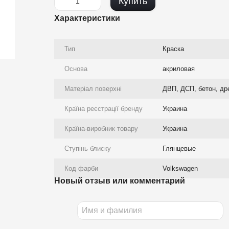
Купить
Характеристики
Тип
Краска
Основа
акриловая
Матеріал поверхні
ДВП, ДСП, бетон, др
Країна реєстрації бренду
Украина
Країна-виробник товару
Украина
Ступінь блиску
Глянцевые
Код фарби
Volkswagen
Новый отзыв или комментарий