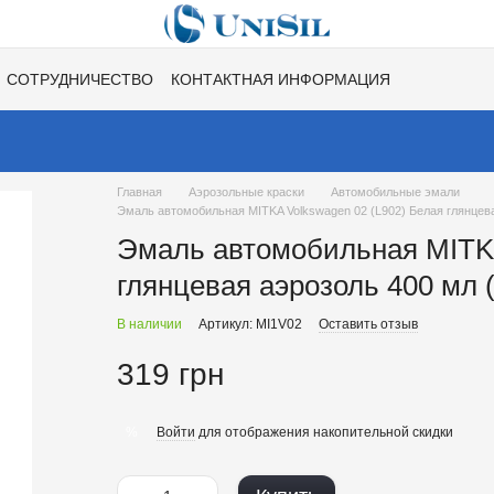
СОТРУДНИЧЕСТВО
КОНТАКТНАЯ ИНФОРМАЦИЯ
НЕ
ВАКАНСИИ
ХИТЫ СЕЗОНОВ ОТ UNISIL!
Главная
Аэрозольные краски
Автомобильные эмали
Эмаль автомобильная MITKA Volkswagen 02 (L902) Белая глянцева
Эмаль автомобильная MITKA
глянцевая аэрозоль 400 мл 
В наличии
Артикул: MI1V02
Оставить отзыв
319 грн
Войти
для отображения накопительной скидки
%