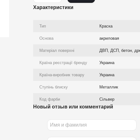
Характеристики
Тип
Краска
Основа
акриловая
Матеріал поверхні
ДВП, ДСП, бетон, др
Країна реєстрації бренду
Украина
Країна-виробник товару
Украина
Ступінь блиску
Металлик
Код фарби
Сільвер
Новый отзыв или комментарий