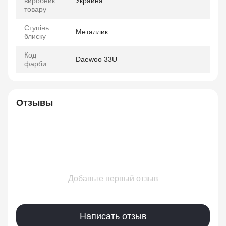
виробник
Украина
товару
Ступінь
Металлик
блиску
Код
Daewoo 33U
фарби
Отзывы
Добавьте первый отзыв
Написать отзыв