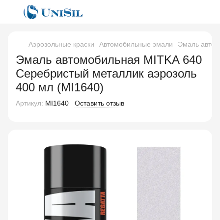
Аэрозольные краски
Автомобильные эмали
Эмаль автом
Эмаль автомобильная MITKA 640
Серебристый металлик аэрозоль
400 мл (MI1640)
Артикул:
MI1640
Оставить отзыв