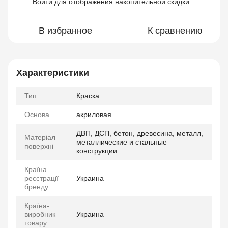
Войти
для отображения накопительной скидки
%
В избранное
К сравнению
Характеристики
Тип
Краска
Основа
акриловая
ДВП, ДСП, бетон, древесина, металл,
Матеріал
металлические и стальные
поверхні
конструкции
Країна
реєстрації
Украина
бренду
Країна-
виробник
Украина
товару