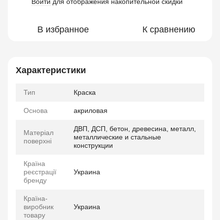
Войти
для отображения накопительной скидки
%
В избранное
К сравнению
Характеристики
Тип
Краска
Основа
акриловая
ДВП, ДСП, бетон, древесина, металл,
Матеріал
металлические и стальные
поверхні
конструкции
Країна
реєстрації
Украина
бренду
Країна-
виробник
Украина
товару