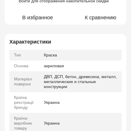
Войти
для отображения накопительной скидки
%
В избранное
К сравнению
Характеристики
Тип
Краска
Основа
акриловая
ДВП, ДСП, бетон, древесина, металл,
Матеріал
металлические и стальные
поверхні
конструкции
Країна
реєстрації
Украина
бренду
Країна-
виробник
Украина
товару