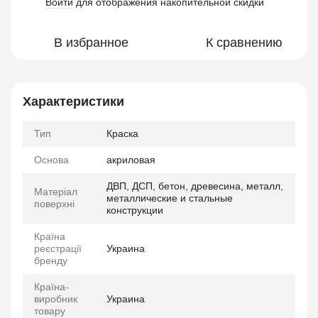
Войти
для отображения накопительной скидки
%
В избранное
К сравнению
Характеристики
Тип
Краска
Основа
акриловая
ДВП, ДСП, бетон, древесина, металл,
Матеріал
металлические и стальные
поверхні
конструкции
Країна
реєстрації
Украина
бренду
Країна-
виробник
Украина
товару